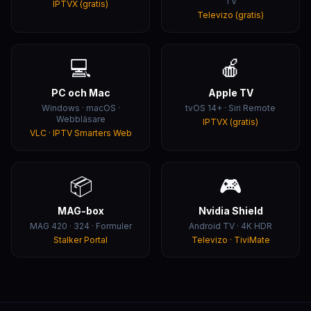
TV
IPTVX (gratis)
Televizo (gratis)
💻
🍎
PC och Mac
Apple TV
Windows · macOS ·
tvOS 14+ · Siri Remote
Webbläsare
IPTVX (gratis)
VLC · IPTV Smarters Web
📦
🎮
MAG-box
Nvidia Shield
MAG 420 · 324 · Formuler
Android TV · 4K HDR
Stalker Portal
Televizo · TiviMate