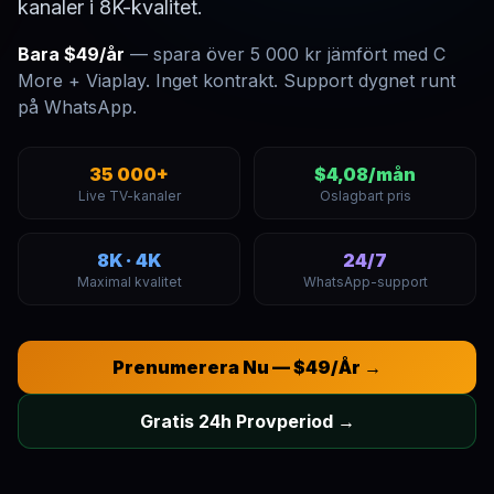
kanaler i 8K-kvalitet.
Bara $49/år
— spara över 5 000 kr jämfört med C
More + Viaplay. Inget kontrakt. Support dygnet runt
på WhatsApp.
35 000+
$4,08/mån
Live TV-kanaler
Oslagbart pris
8K · 4K
24/7
Maximal kvalitet
WhatsApp-support
Prenumerera Nu — $49/År →
Gratis 24h Provperiod →