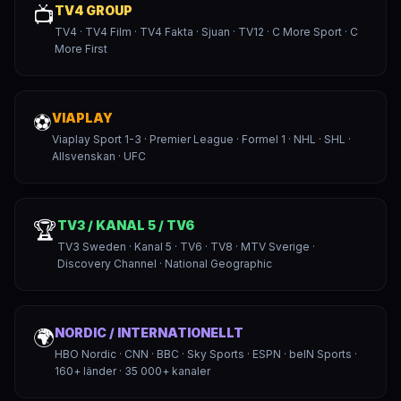
📺
TV4 GROUP
TV4 · TV4 Film · TV4 Fakta · Sjuan · TV12 · C More Sport · C
More First
⚽
VIAPLAY
Viaplay Sport 1-3 · Premier League · Formel 1 · NHL · SHL ·
Allsvenskan · UFC
🏆
TV3 / KANAL 5 / TV6
TV3 Sweden · Kanal 5 · TV6 · TV8 · MTV Sverige ·
Discovery Channel · National Geographic
🌍
NORDIC / INTERNATIONELLT
HBO Nordic · CNN · BBC · Sky Sports · ESPN · beIN Sports ·
160+ länder · 35 000+ kanaler