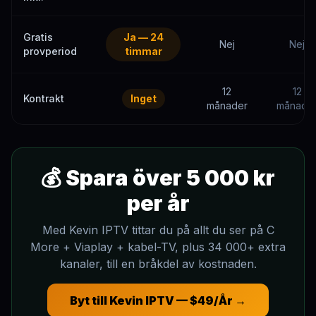
Gratis
Ja — 24
Nej
Nej
provperiod
timmar
12
12
Kontrakt
Inget
månader
månade
💰 Spara över 5 000 kr
per år
Med Kevin IPTV tittar du på allt du ser på C
More + Viaplay + kabel-TV, plus 34 000+ extra
kanaler, till en bråkdel av kostnaden.
Byt till Kevin IPTV — $49/År →