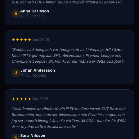
SHL och 140 000+ filmer. Skulle aldrig gå tillbaka till kabel-TV.
”
Anna Karlsson
A
🇸🇪 Uppsala
★★★★★
Juni 2026
“
Bodde i Linköping och var tvungen att ha Linköpings HC i SHL.
Kevin IPTV ger mig allt: SHL, Allsvenskan, Premier League och
Champions League i 8K. För 45 kr per månad är detta oslagbart.
”
Johan Andersson
J
🇸🇪 Linköping
★★★★★
Maj 2026
“
Hela familjen använder Kevin IPTV nu. Barnen ser SVT Barn och
Barnkanalen, min man ser Allsvenskan och Premier League, och
jag ser underhållning från hela världen. 35 000+ kanaler för $49/
år — mycket bättre än alla alternativ.
”
Sara Nilsson
S