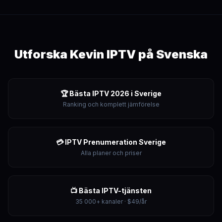
Utforska Kevin IPTV på Svenska
🏆 Bästa IPTV 2026 i Sverige
Ranking och komplett jämförelse
💳 IPTV Prenumeration Sverige
Alla planer och priser
📺 Bästa IPTV-tjänsten
35 000+ kanaler · $49/år