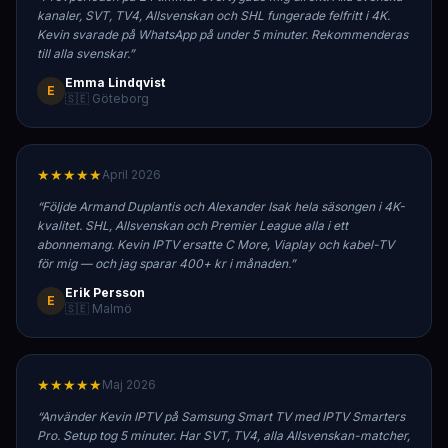
kanaler, SVT, TV4, Allsvenskan och SHL fungerade felfritt i 4K.
Kevin svarade på WhatsApp på under 5 minuter. Rekommenderas
till alla svenskar.
”
Emma Lindqvist
E
🇸🇪 Göteborg
★★★★★
April 2026
“
Följde Armand Duplantis och Alexander Isak hela säsongen i 4K-
kvalitet. SHL, Allsvenskan och Premier League alla i ett
abonnemang. Kevin IPTV ersatte C More, Viaplay och kabel-TV
för mig — och jag sparar 400+ kr i månaden.
”
Erik Persson
E
🇸🇪 Malmö
★★★★★
Maj 2026
“
Använder Kevin IPTV på Samsung Smart TV med IPTV Smarters
Pro. Setup tog 5 minuter. Har SVT, TV4, alla Allsvenskan-matcher,