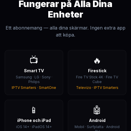
Fungerar på Alla Dina
Enheter
Ett abonnemang — alla dina skärmar. Ingen extra app
att köpa.
📺
🔥
Smart TV
Firestick
Samsung · LG · Sony ·
Fire TV Stick 4K · Fire TV
Philips
Cube
IPTV Smarters · SmartOne
Televizo · IPTV Smarters
📱
🤖
iPhone och iPad
Android
iOS 14+ · iPadOS 14+
Mobil · Surfplatta · Android