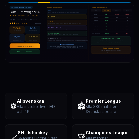
Allsvenskan
Premier League
⚽
🏟️
Alla matcher live · HD
Alla 380 matcher ·
och 4K
Svenska spelare
SHL Ishockey
Champions League
🏒
🏆
Svenska Hockeyligan ·
Alla matcher ·