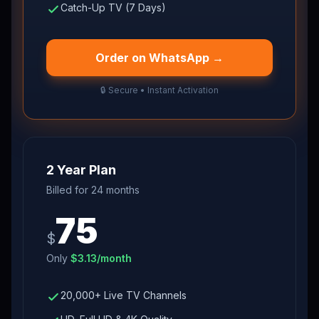
Catch-Up TV (7 Days)
Order on WhatsApp →
🔒 Secure • Instant Activation
2 Year Plan
Billed for
24 months
75
$
Only
$
3.13
/month
20,000+ Live TV Channels