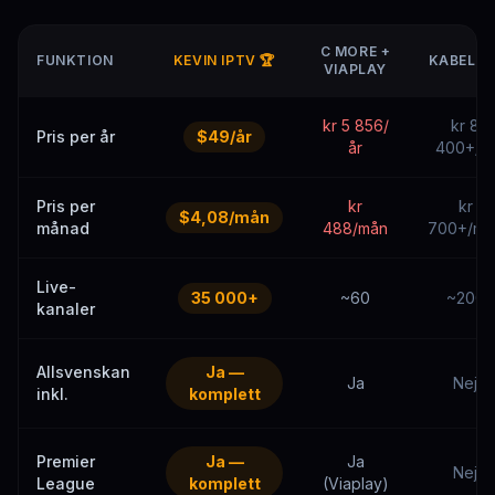
C MORE +
FUNKTION
KEVIN IPTV 🏆
KABEL-T
VIAPLAY
kr 5 856/
kr 8
Pris per år
$49/år
år
400+/år
Pris per
kr
kr
$4,08/mån
månad
488/mån
700+/må
Live-
35 000+
~60
~200
kanaler
Allsvenskan
Ja —
Ja
Nej
inkl.
komplett
Premier
Ja —
Ja
Nej
League
komplett
(Viaplay)