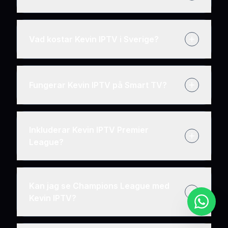
Vad kostar Kevin IPTV i Sverige?
Fungerar Kevin IPTV på Smart TV?
Inkluderar Kevin IPTV Premier
League?
Kan jag se Champions League med
Kevin IPTV?