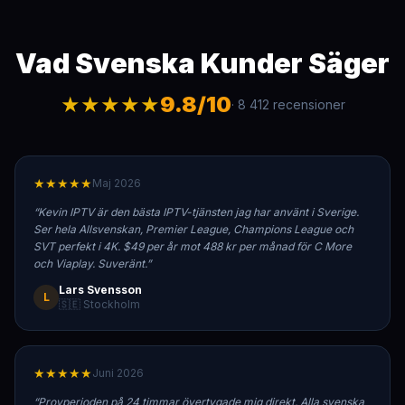
Vad Svenska Kunder Säger
★★★★★
9.8/10
· 8 412 recensioner
★★★★★
Maj 2026
“
Kevin IPTV är den bästa IPTV-tjänsten jag har använt i Sverige.
Ser hela Allsvenskan, Premier League, Champions League och
SVT perfekt i 4K. $49 per år mot 488 kr per månad för C More
och Viaplay. Suveränt.
”
Lars Svensson
L
🇸🇪 Stockholm
★★★★★
Juni 2026
“
Provperioden på 24 timmar övertygade mig direkt. Alla svenska