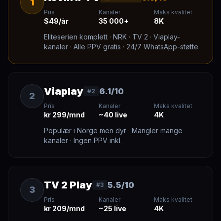
1
Pris
Kanaler
Maks kvalitet
$49/år
35 000+
8K
Eliteserien komplett · NRK · TV 2 · Viaplay-
kanaler · Alle PPV gratis · 24/7 WhatsApp-støtte
Viaplay
6.1/10
#2
2
Pris
Kanaler
Maks kvalitet
kr 299/mnd
~40 live
4K
Populær i Norge men dyr · Mangler mange
kanaler · Ingen PPV inkl.
TV 2 Play
5.5/10
#3
3
Pris
Kanaler
Maks kvalitet
kr 209/mnd
~25 live
4K