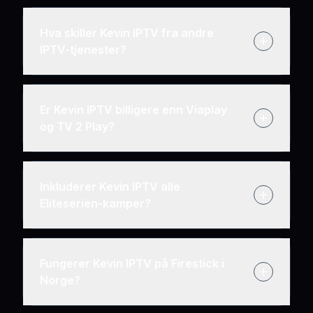
Hva skiller Kevin IPTV fra andre
IPTV-tjenester?
Er Kevin IPTV billigere enn Viaplay
og TV 2 Play?
Inkluderer Kevin IPTV alle
Eliteserien-kamper?
Fungerer Kevin IPTV på Firestick i
Norge?